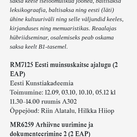
saksa keele iseloomulikud jooned, baltisaksa
leksikograafia, baltisaksa ning eesti (läti)
ühine kultuuriväli ning selle väljundid keeles,
kirjanduses ning memuaristikas. Reaalajas
hübriidseminar, osalemiseks peab oskama
saksa keelt B1-tasemel.
RM7125 Eesti muinsuskaitse ajalugu (2
EAP)
Eesti Kunstiakadeemia
Toimumine: 12.09, 03.10, 10.10, 05.12 kl
11.30–14.00 ruumis A302
Õppejõud: Riin Alatalu, Hilkka Hiiop
MR6259 Arhiivne uurimine ja
dokumenteerimine 2 (2 EAP)