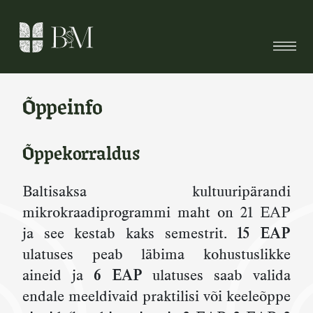
Skip
to
content
Õppeinfo
Õppekorraldus
Baltisaksa kultuuripärandi
mikrokraadiprogrammi maht on 21 EAP
ja see kestab kaks semestrit.
15 EAP
ulatuses peab läbima kohustuslikke
aineid ja
6 EAP
ulatuses saab valida
endale meeldivaid praktilisi või keeleõppe