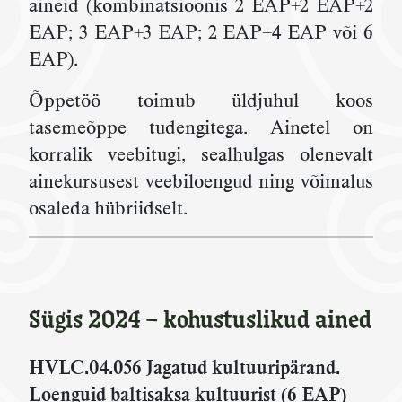
aineid (kombinatsioonis 2 EAP+2 EAP+2
EAP; 3 EAP+3 EAP; 2 EAP+4 EAP või 6
EAP).
Õppetöö toimub üldjuhul koos
tasemeõppe tudengitega. Ainetel on
korralik veebitugi, sealhulgas olenevalt
ainekursusest veebiloengud ning võimalus
osaleda hübriidselt.
Sügis 2024 – kohustuslikud ained
HVLC.04.056
Jagatud kultuuripärand.
Loenguid baltisaksa kultuurist
(6 EAP)