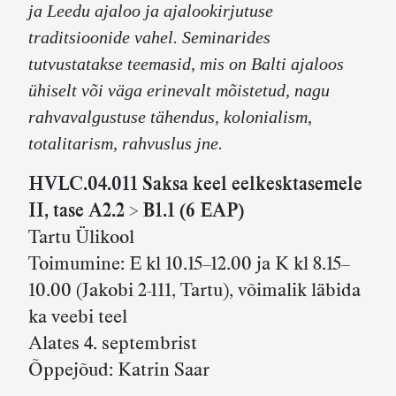
ja Leedu ajaloo ja ajalookirjutuse
traditsioonide vahel. Seminarides
tutvustatakse teemasid, mis on Balti ajaloos
ühiselt või väga erinevalt mõistetud, nagu
rahvavalgustuse tähendus, kolonialism,
totalitarism, rahvuslus jne.
HVLC.04.011 Saksa keel eelkesktasemele
II, tase A2.2 > B1.1 (6 EAP)
Tartu Ülikool
Toimumine: E kl 10.15–12.00 ja K kl 8.15–
10.00 (Jakobi 2-111, Tartu), võimalik läbida
ka veebi teel
Alates 4. septembrist
Õppejõud: Katrin Saar