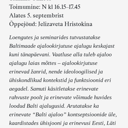
Toimumine: N kl 16.15–17.45
Alates 5. septembrist
Õppejõud: Jelizaveta Hristokina
Loengutes ja seminarides tutvustatakse
Baltimaade ajalookirjutuse ajalugu keskajast
kuni tänapäevani. Vaatluse alla tuleb ajaloo
ajalugu laias mõttes – ajalookirjutuse
erinevad žanrid, nende ideoloogilised ja
ühiskondlikud kontekstid ja funktsioonid eri
aegadel. Samuti käsitletakse erinevate
rahvuste poolt ja erinevate võimude huvides
loodud Balti ajalugusid. Arutatakse ka
erinevate “Balti ajaloo” kontseptsioonide üle,
kaardistades ühisjooni ja erinevusi Eesti, Läti