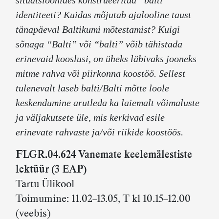
situatsioonides konstrueeritud “balti”
identiteeti? Kuidas mõjutab ajalooline taust
tänapäeval Baltikumi mõtestamist? Kuigi
sõnaga “Balti” või “balti” võib tähistada
erinevaid kooslusi, on üheks läbivaks jooneks
mitme rahva või piirkonna koostöö. Sellest
tulenevalt laseb balti/Balti mõtte loole
keskendumine arutleda ka laiemalt võimaluste
ja väljakutsete üle, mis kerkivad esile
erinevate rahvaste ja/või riikide koostöös.
FLGR.04.624 Vanemate keelemälestiste
lektüür
(3 EAP)
Tartu Ülikool
Toimumine: 11.02–13.05, T kl 10.15–12.00
(veebis)