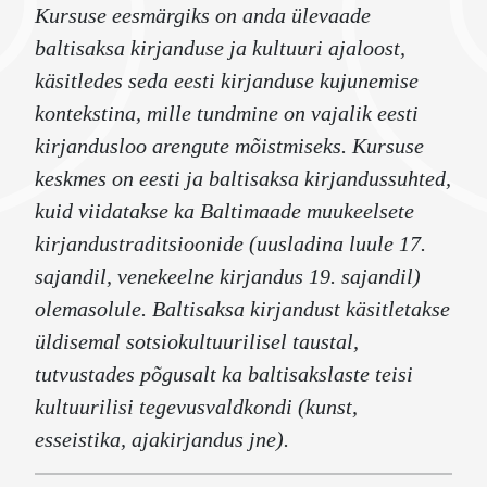
Kursuse eesmärgiks on anda ülevaade
baltisaksa kirjanduse ja kultuuri ajaloost,
käsitledes seda eesti kirjanduse kujunemise
kontekstina, mille tundmine on vajalik eesti
kirjandusloo arengute mõistmiseks. Kursuse
keskmes on eesti ja baltisaksa kirjandussuhted,
kuid viidatakse ka Baltimaade muukeelsete
kirjandustraditsioonide (uusladina luule 17.
sajandil, venekeelne kirjandus 19. sajandil)
olemasolule. Baltisaksa kirjandust käsitletakse
üldisemal sotsiokultuurilisel taustal,
tutvustades põgusalt ka baltisakslaste teisi
kultuurilisi tegevusvaldkondi (kunst,
esseistika, ajakirjandus jne).