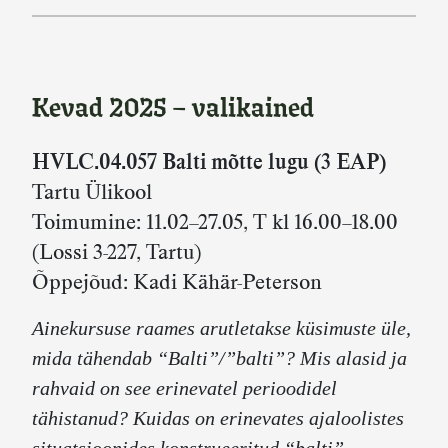
Kevad 2025 – valikained
HVLC.04.057 Balti mõtte lugu (3 EAP)
Tartu Ülikool
Toimumine: 11.02–27.05, T kl 16.00–18.00
(Lossi 3-227, Tartu)
Õppejõud: Kadi Kähär-Peterson
Ainekursuse raames arutletakse küsimuste üle,
mida tähendab “Balti”/”balti”? Mis alasid ja
rahvaid on see erinevatel perioodidel
tähistanud? Kuidas on erinevates ajaloolistes