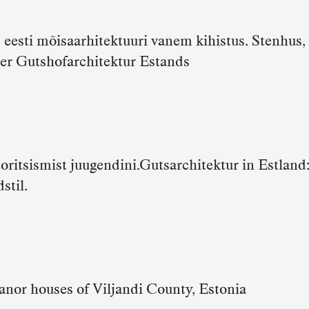
: eesti mõisaarhitektuuri vanem kihistus. Stenhus, 
der Gutshofarchitektur Estands
toritsismist juugendini.Gutsarchitektur in Estland
stil.
nor houses of Viljandi County, Estonia