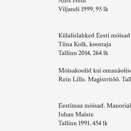
Ants Hein
Viljandi 1999, 95 lk
Külalislahked Eesti mõisad
Tiina Kolk, koostaja
Tallinn 2014, 264 lk
Mõisakoolid kui omanäolis
Rein Lille. Magistritöö. Ta
Eestimaa mõisad. Manorial a
Juhan Maiste
Tallinn 1991, 454 lk