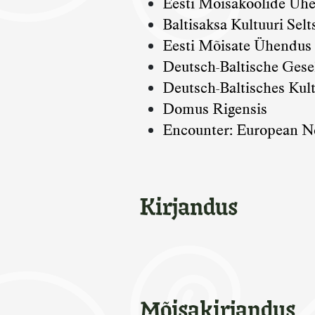
Eesti Mõisakoolide Üh
Baltisaksa Kultuuri Selt
Eesti Mõisate Ühendus
Deutsch-Baltische Gesel
Deutsch-Baltisches Kul
Domus Rigensis
Encounter: European N
Kirjandus
Mõisakirjandus