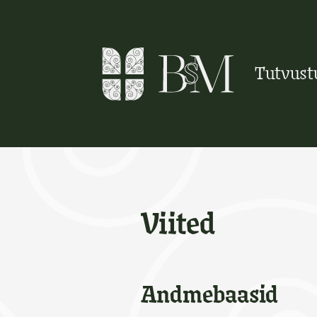
Skip
to
content
Tutvust
Viited
Andmebaasid