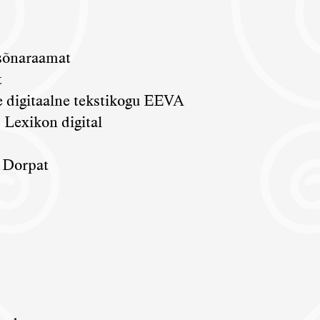
 sõnaraamat
t
e
digitaalne tekstikogu EEVA
s Lexikon digital
s Dorpat