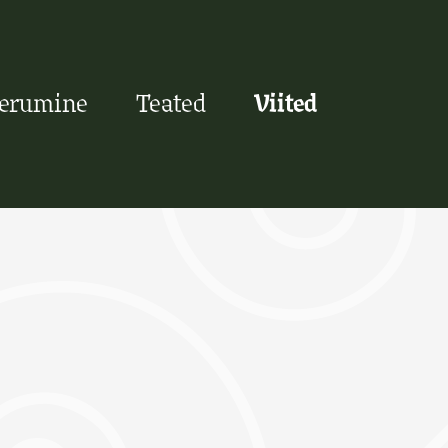
eerumine
Teated
Viited