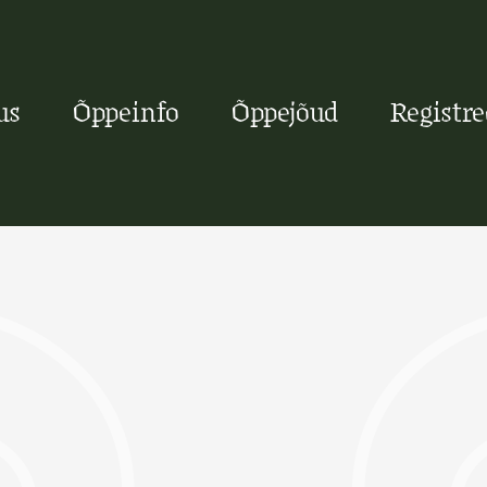
us
Õppeinfo
Õppejõud
Registr