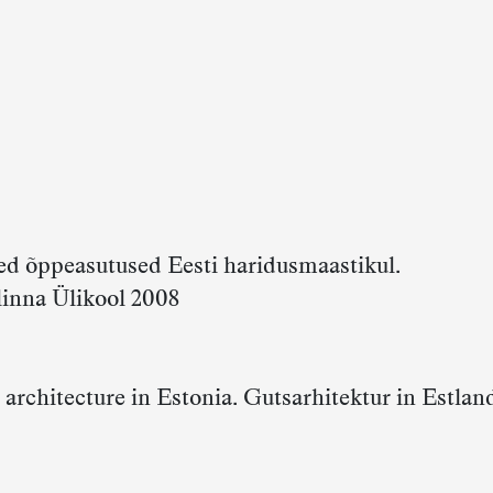
ed õppeasutused Eesti haridusmaastikul.
llinna Ülikool 2008
rchitecture in Estonia. Gutsarhitektur in Estlan