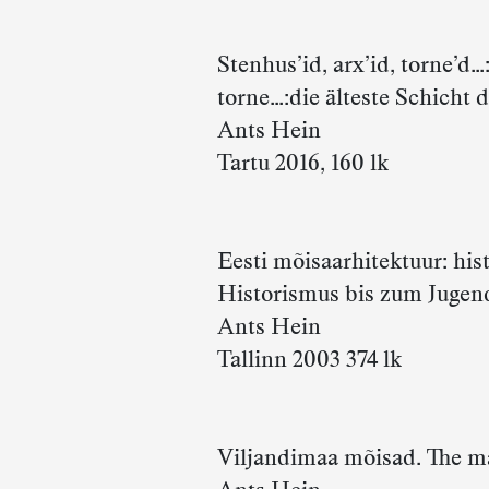
Stenhus’id, arx’id, torne’d…
torne…:die älteste Schicht 
Ants Hein
Tartu 2016, 160 lk
Eesti mõisaarhitektuur: his
Historismus bis zum Jugend
Ants Hein
Tallinn 2003 374 lk
Viljandimaa mõisad. The ma