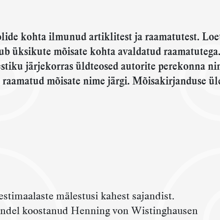
olide kohta ilmunud artiklitest ja raamatutest. Loe
tkub üksikute mõisate kohta avaldatud raamatutega
estiku järjekorras üldteosed autorite perekonna ni
 raamatud mõisate nime järgi.
Mõisakirjanduse ül
estimaalaste mälestusi kahest sajandist.
andel koostanud Henning von Wistinghausen