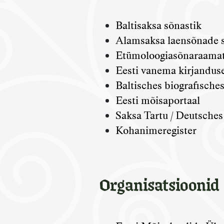
Balti
saksa sõnastik
Alamsaks
a laensõnade
Etümoloogiasõnaraama
Eesti vanema kirjandus
B
altisches biografische
Eesti mõisaportaal
Saksa Tartu / Deutsche
Kohanimeregister
Organisatsioonid