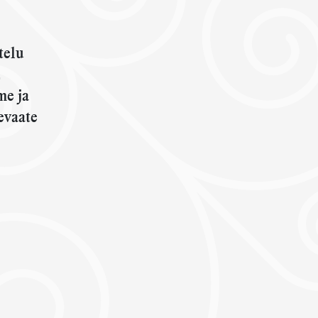
telu
.
me ja
evaate