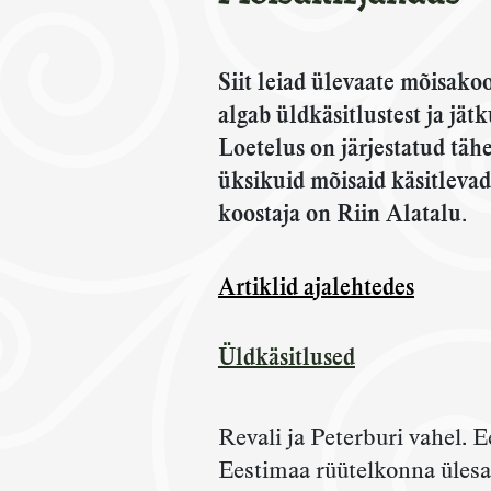
Siit leiad ülevaate mõisako
algab üldkäsitlustest ja jä
Loetelus on järjestatud täh
üksikuid mõisaid käsitlevad
koostaja on Riin Alatalu
.
Artiklid ajalehtedes
Üldkäsitlused
Revali ja Peterburi vahel. E
Eestimaa rüütelkonna üles