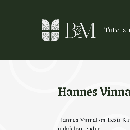
Skip
to
content
Tutvust
Hannes Vinna
Hannes Vinnal on Eesti Kun
üldajaloo teadur.