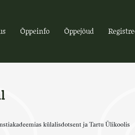
us
Õppeinfo
Õppejõud
Registr
l
stiakadeemias külalisdotsent ja Tartu Ülikoolis