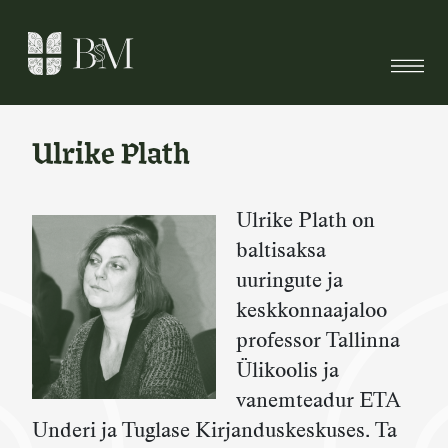
Skip
to
content
Ulrike Plath
Ulrike Plath on
baltisaksa
uuringute ja
keskkonnaajaloo
professor Tallinna
Ülikoolis ja
vanemteadur ETA
Underi ja Tuglase Kirjanduskeskuses. Ta