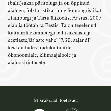
(balti)saksa päritoluga ja on õppinud
ajalugu, folkloristikat ning fennougristikat
Hamburgi ja Tartu ülikoolis. Aastast 2007
elab ja töötab ta Eestis. Ta on tegelenud
kultuuriülekannetega baltisakslaste ja
eestlaste/lätlaste vahel 17.-20. sajandil
keskendudes toidukultuurile,
ökonoomiale, kliimaajaloole ja
ajalookirjutusele.
Mikrokraadi toetavad: